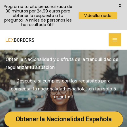
X
Programa tu cita personalizada de
30 minutos por 24,99 euros para
obtener la respuesta a tu
Videollamada
pregunta. ¡A miles de personas les
ha resultado útil!
Ir
al
contenido
Obtén la Nacionalidad y disfruta de la tranquilidad de
regularizar tu situación
Descubre si cumples con los requisitos para
conseguir la nacionalidad española, ¡en tan sólo 5
minutos!
Obtener la Nacionalidad Española