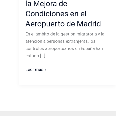
la Mejora de
Defensor
del
Condiciones en el
Pueblo
Aeropuerto de Madrid
en
la
En el ámbito de la gestión migratoria y la
Mejora
atención a personas extranjeras, los
de
controles aeroportuarios en España han
Condiciones
estado […]
en
el
Leer más »
Aeropuerto
de
Madrid