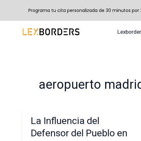
Programa tu cita personalizada de 30 minutos por 24
Ir
Lexborde
al
contenido
aeropuerto madri
La Influencia del
La
Influencia
Defensor del Pueblo en
del