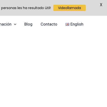
X
personas les ha resultado útil!
Videollamada
mación
Blog
Contacto
English