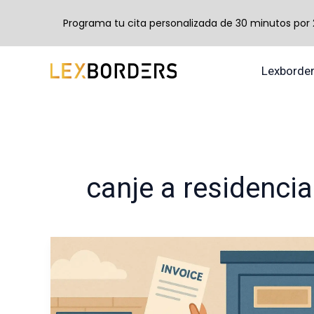
Programa tu cita personalizada de 30 minutos por 24
Ir
Lexborde
al
contenido
canje a residencia
¿Terminaste
tu
estancia
por