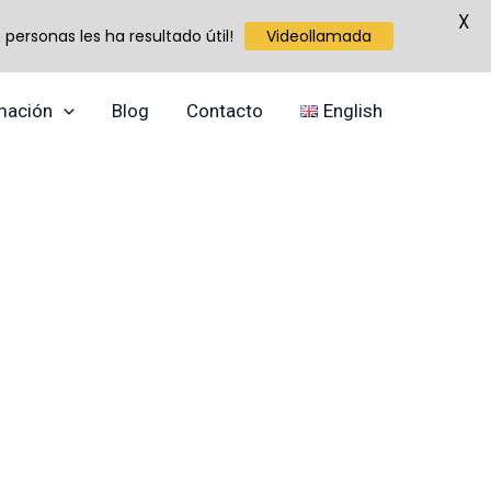
X
personas les ha resultado útil!
Videollamada
mación
Blog
Contacto
English