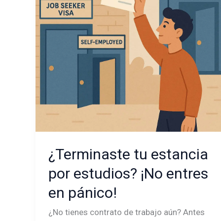
estudios?
¡No
entres
en
pánico!
¿Terminaste tu estancia
por estudios? ¡No entres
en pánico!
¿No tienes contrato de trabajo aún? Antes