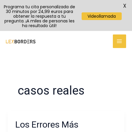
X
Programa tu cita personalizada de
30 minutos por 24,99 euros para
obtener la respuesta a tu
Videollamada
pregunta. ¡A miles de personas les
ha resultado útil!
Ir
al
contenido
casos reales
Los Errores Más
Los
Errores