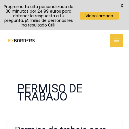
X
Programa tu cita personalizada de
30 minutos por 24,99 euros para
obtener la respuesta a tu
Videollamada
pregunta. ¡A miles de personas les
ha resultado útil!
Ir
al
contenido
PERMISO DE
TRABAJO
Permiso