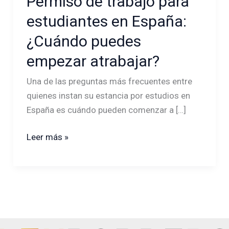
Permiso de trabajo para
de
estudiantes en España:
trabajo
¿Cuándo puedes
para
estudiantes
empezar atrabajar?
en
Una de las preguntas más frecuentes entre
España:
quienes instan su estancia por estudios en
¿Cuándo
España es cuándo pueden comenzar a […]
puedes
empezar
Leer más »
atrabajar?