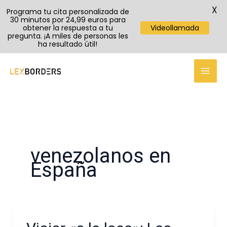
X
Programa tu cita personalizada de
30 minutos por 24,99 euros para
obtener la respuesta a tu
Videollamada
pregunta. ¡A miles de personas les
ha resultado útil!
Ir
al
contenido
venezolanos en
España
Viajar