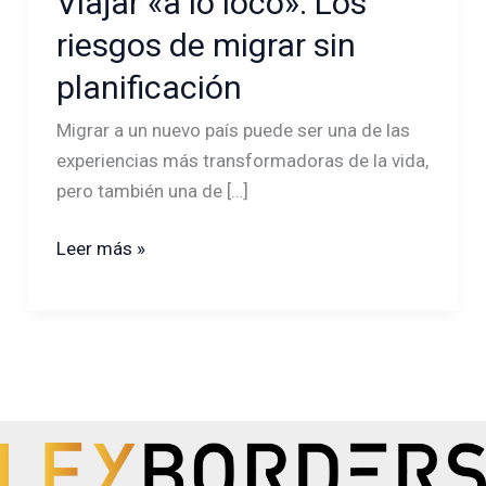
Viajar «a lo loco»: Los
«a
riesgos de migrar sin
lo
planificación
loco»:
Los
Migrar a un nuevo país puede ser una de las
riesgos
experiencias más transformadoras de la vida,
de
pero también una de […]
migrar
sin
Leer más »
planificación