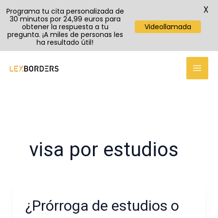
X
Programa tu cita personalizada de
30 minutos por 24,99 euros para
obtener la respuesta a tu
Videollamada
pregunta. ¡A miles de personas les
ha resultado útil!
Ir
al
contenido
visa por estudios
¿Prórroga de estudios o
¿Prórroga
de