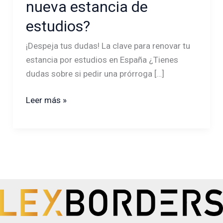
nueva estancia de
estudios
estudios?
o
nueva
¡Despeja tus dudas! La clave para renovar tu
estancia
estancia por estudios en España ¿Tienes
de
dudas sobre si pedir una prórroga […]
estudios?
Leer más »