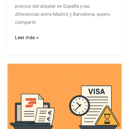
precios del alquiler en España y las
diferencias entre Madrid y Barcelona, quiero
compartir
Leer más »
¿Es
necesario
el
empadronamiento
en
españa
para
estudiantes?