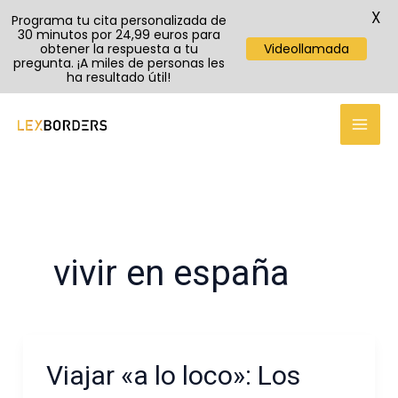
X
Programa tu cita personalizada de
30 minutos por 24,99 euros para
obtener la respuesta a tu
Videollamada
pregunta. ¡A miles de personas les
ha resultado útil!
Ir
al
contenido
vivir en españa
Viajar «a lo loco»: Los
Viajar
«a