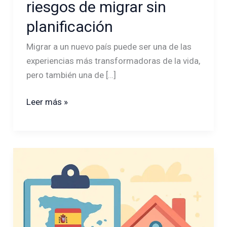
riesgos de migrar sin
lo
planificación
loco»:
Los
Migrar a un nuevo país puede ser una de las
riesgos
experiencias más transformadoras de la vida,
de
pero también una de […]
migrar
sin
Leer más »
planificación
Comparativa
de
alquiler
entre
Madrid
y