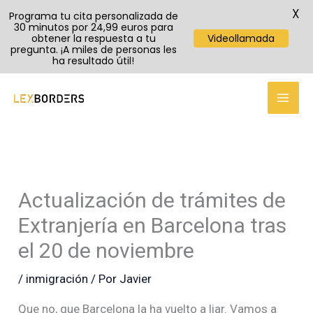
X
Programa tu cita personalizada de
30 minutos por 24,99 euros para
obtener la respuesta a tu
Videollamada
pregunta. ¡A miles de personas les
ha resultado útil!
TikTok
Instagram
YouTube
Ir
al
contenido
Actualización de trámites de
Extranjería en Barcelona tras
el 20 de noviembre
/
inmigración
/ Por
Javier
Que no, que Barcelona la ha vuelto a liar. Vamos a