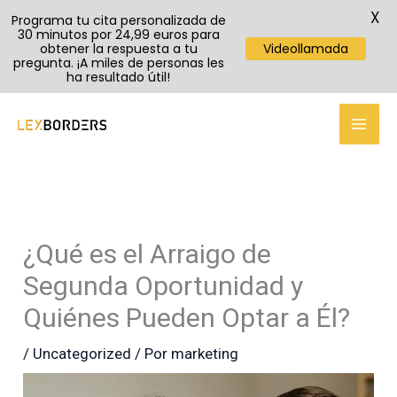
X
Programa tu cita personalizada de
30 minutos por 24,99 euros para
obtener la respuesta a tu
Videollamada
pregunta. ¡A miles de personas les
ha resultado útil!
TikTok
YouTube
Instagram
Ir
al
contenido
¿Qué es el Arraigo de
Segunda Oportunidad y
Quiénes Pueden Optar a Él?
/
Uncategorized
/ Por
marketing