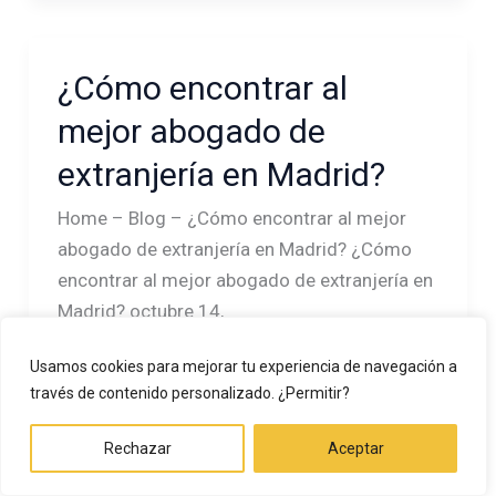
ni
finales
tristes)
¿Cómo encontrar al
¿Cómo
encontrar
mejor abogado de
al
extranjería en Madrid?
mejor
abogado
Home – Blog – ¿Cómo encontrar al mejor
de
abogado de extranjería en Madrid? ¿Cómo
extranjería
encontrar al mejor abogado de extranjería en
en
Madrid? octubre 14,
Madrid?
Usamos cookies para mejorar tu experiencia de navegación a
Leer más »
través de contenido personalizado. ¿Permitir?
Rechazar
Aceptar