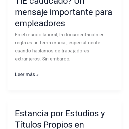
TIE caducado? Un
trabajar
mensaje importante para
con
el
empleadores
TIE
En el mundo laboral, la documentación en
caducado?
regla es un tema crucial, especialmente
Un
cuando hablamos de trabajadores
mensaje
extranjeros. Sin embargo,
importante
para
Leer más »
empleadores
Estancia por Estudios y
Estancia
por
Títulos Propios en
Estudios