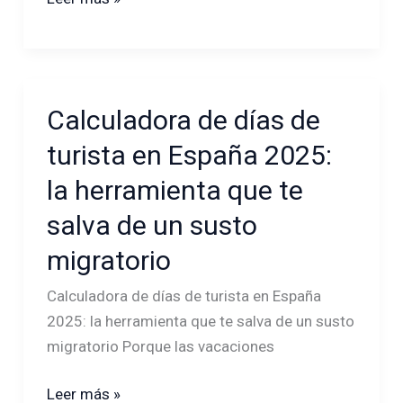
española:
la
guía
real
2025
Calculadora de días de
Calculadora
de
turista en España 2025:
días
la herramienta que te
de
turista
salva de un susto
en
migratorio
España
2025:
Calculadora de días de turista en España
la
2025: la herramienta que te salva de un susto
herramienta
migratorio Porque las vacaciones
que
te
Leer más »