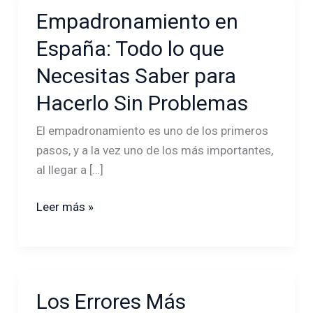
Empadronamiento en
Empadronamiento
en
España: Todo lo que
España:
Necesitas Saber para
Todo
lo
Hacerlo Sin Problemas
que
El empadronamiento es uno de los primeros
Necesitas
pasos, y a la vez uno de los más importantes,
Saber
al llegar a […]
para
Hacerlo
Leer más »
Sin
Problemas
Los Errores Más
Los