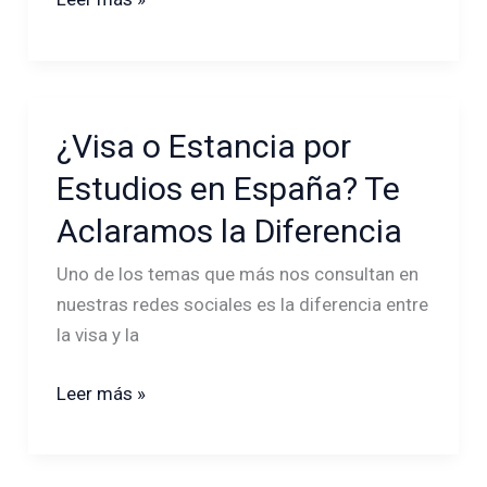
¿Visa o Estancia por
¿Visa
o
Estudios en España? Te
Estancia
Aclaramos la Diferencia
por
Estudios
Uno de los temas que más nos consultan en
en
nuestras redes sociales es la diferencia entre
España?
la visa y la
Te
Aclaramos
Leer más »
la
Diferencia