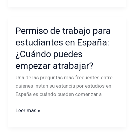
Permiso de trabajo para
Permiso
de
estudiantes en España:
trabajo
¿Cuándo puedes
para
estudiantes
empezar atrabajar?
en
Una de las preguntas más frecuentes entre
España:
quienes instan su estancia por estudios en
¿Cuándo
España es cuándo pueden comenzar a
puedes
empezar
Leer más »
atrabajar?