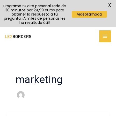
X
Programa tu cita personalizada de
30 minutos por 24,99 euros para
obtener la respuesta a tu
Videollamada
pregunta. ¡A miles de personas les
ha resultado útil!
Ir
al
contenido
marketing