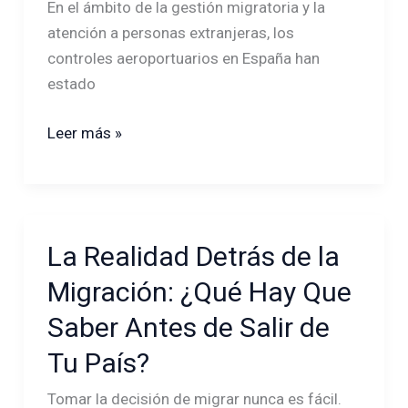
En el ámbito de la gestión migratoria y la
en
atención a personas extranjeras, los
la
controles aeroportuarios en España han
Mejora
estado
de
Condiciones
Leer más »
en
el
Aeropuerto
de
Madrid
La Realidad Detrás de la
La
Realidad
Migración: ¿Qué Hay Que
Detrás
Saber Antes de Salir de
de
la
Tu País?
Migración:
Tomar la decisión de migrar nunca es fácil.
¿Qué