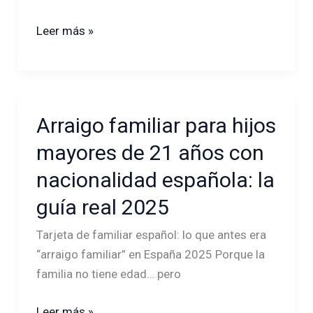
estudios
en
Leer más »
españa
Arraigo familiar para hijos
Arraigo
familiar
mayores de 21 años con
para
nacionalidad española: la
hijos
mayores
guía real 2025
de
Tarjeta de familiar español: lo que antes era
21
“arraigo familiar” en España 2025 Porque la
años
familia no tiene edad… pero
con
nacionalidad
Leer más »