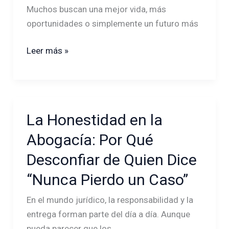
Muchos buscan una mejor vida, más
Hay
oportunidades o simplemente un futuro más
Que
Saber
Leer más »
Antes
de
Salir
de
Tu
La Honestidad en la
La
País?
Honestidad
Abogacía: Por Qué
en
Desconfiar de Quien Dice
la
Abogacía:
“Nunca Pierdo un Caso”
Por
En el mundo jurídico, la responsabilidad y la
Qué
entrega forman parte del día a día. Aunque
Desconfiar
pueda parecer que los