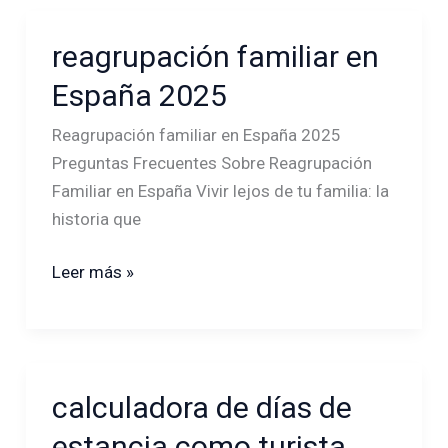
reagrupación familiar en
reagrupación
familiar
España 2025
en
España
Reagrupación familiar en España 2025
2025
Preguntas Frecuentes Sobre Reagrupación
Familiar en España Vivir lejos de tu familia: la
historia que
Leer más »
calculadora de días de
calculadora
de
estancia como turista