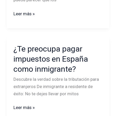
de
Quien
Leer más »
Dice
“Nunca
Pierdo
un
Caso”
¿Te preocupa pagar
¿Te
preocupa
impuestos en España
pagar
como inmigrante?
impuestos
en
Descubre la verdad sobre la tributación para
España
extranjeros De inmigrante a residente de
como
éxito: No te dejes llevar por mitos
inmigrante?
Leer más »