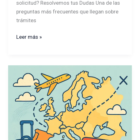
solicitud? Resolvemos tus Dudas Una de las
SOLICITUD
preguntas más frecuentes que llegan sobre
trámites
Leer más »
¿Qué
es
la
tarjeta
roja
y
para
qué
sirve