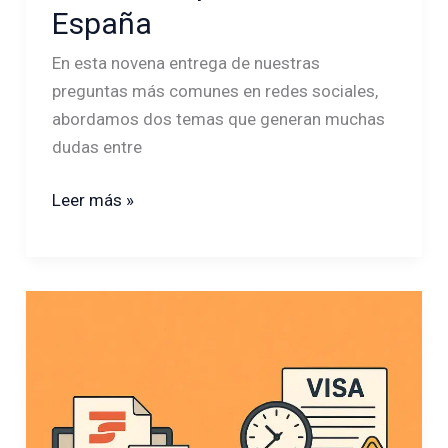
España
y
Títulos
En esta novena entrega de nuestras
Propios
preguntas más comunes en redes sociales,
en
abordamos dos temas que generan muchas
España
dudas entre
Leer más »
¿Es
necesario
el
empadronamiento
en
españa