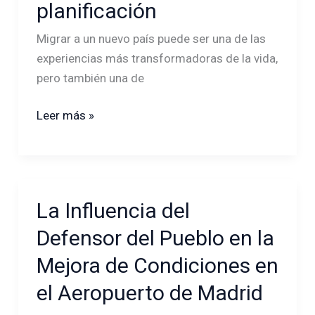
planificación
loco»:
Los
Migrar a un nuevo país puede ser una de las
riesgos
experiencias más transformadoras de la vida,
de
pero también una de
migrar
sin
Leer más »
planificación
La Influencia del
La
Influencia
Defensor del Pueblo en la
del
Mejora de Condiciones en
Defensor
del
el Aeropuerto de Madrid
Pueblo