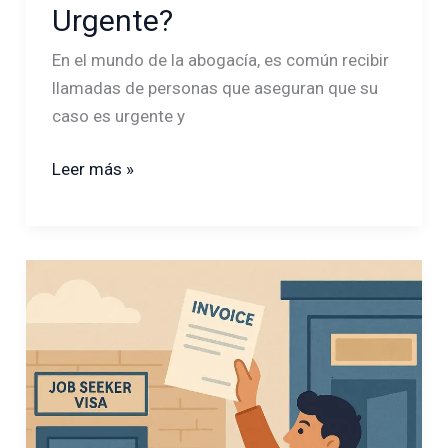
Urgente?
En el mundo de la abogacía, es común recibir
llamadas de personas que aseguran que su
caso es urgente y
Leer más »
¿Terminaste
tu
estancia
por
estudios?
¡No
entres