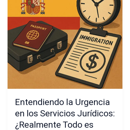
en
los
Servicios
Jurídicos:
¿Realmente
Todo
es
Urgente?
Entendiendo la Urgencia
en los Servicios Jurídicos:
¿Realmente Todo es