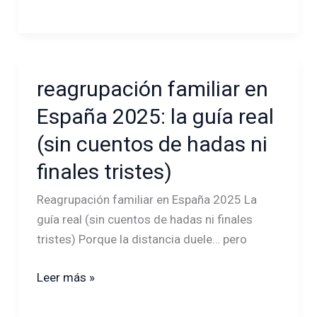
salva
de
un
susto
reagrupación familiar en
reagrupación
migratorio
familiar
España 2025: la guía real
en
(sin cuentos de hadas ni
España
2025:
finales tristes)
la
Reagrupación familiar en España 2025 La
guía
guía real (sin cuentos de hadas ni finales
real
tristes) Porque la distancia duele… pero
(sin
cuentos
Leer más »
de
hadas