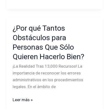
¿Por qué Tantos
¿Por
qué
Obstáculos para
Tantos
Personas Que Sólo
Obstáculos
para
Quieren Hacerlo Bien?
Personas
¡La Realidad Tras 13,000 Recursos! La
Que
importancia de reconocer los errores
Sólo
administrativos en los procedimientos
Quieren
legales. En el ámbito de
Hacerlo
Bien?
Leer más »