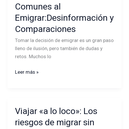
Errores
Comunes al
Más
Emigrar:Desinformación y
Comunes
al
Comparaciones
Emigrar:Desinformación
Tomar la decisión de emigrar es un gran paso
y
lleno de ilusión, pero también de dudas y
Comparaciones
retos. Muchos lo
Leer más »
Viajar «a lo loco»: Los
Viajar
«a
riesgos de migrar sin
lo