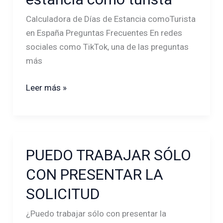
días
de
Calculadora de Días de Estancia comoTurista
estancia
en España Preguntas Frecuentes En redes
como
sociales como TikTok, una de las preguntas
turista
más
Leer más »
PUEDO TRABAJAR SÓLO
PUEDO
TRABAJAR
CON PRESENTAR LA
SÓLO
SOLICITUD
CON
PRESENTAR
¿Puedo trabajar sólo con presentar la
LA