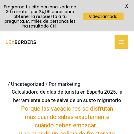
X
Programa tu cita personalizada de
30 minutos por 24,99 euros para
obtener la respuesta a tu
Videollamada
pregunta. ¡A miles de personas les
ha resultado útil!
TikTok
Instagram
YouTube
Ir
al
contenido
/
Uncategorized
/ Por
marketing
Calculadora de días de turista en España 2025: la
herramienta que te salva de un susto migratorio
Porque las vacaciones se disfrutan
más cuando sabes exactamente
cuándo debes empacar…
y no cuando un policía de frontera te