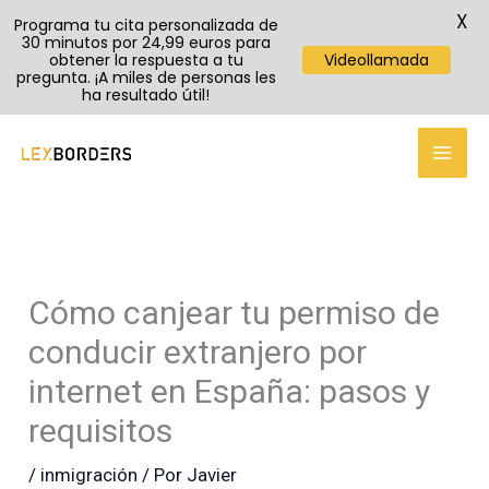
X
Programa tu cita personalizada de
30 minutos por 24,99 euros para
obtener la respuesta a tu
Videollamada
pregunta. ¡A miles de personas les
ha resultado útil!
TikTok
Instagram
YouTube
Ir
al
contenido
Cómo canjear tu permiso de
conducir extranjero por
internet en España: pasos y
requisitos
/
inmigración
/ Por
Javier