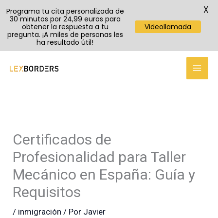
X
Programa tu cita personalizada de
30 minutos por 24,99 euros para
obtener la respuesta a tu
Videollamada
pregunta. ¡A miles de personas les
ha resultado útil!
TikTok
Instagram
YouTube
Ir
al
contenido
Certificados de
Profesionalidad para Taller
Mecánico en España: Guía y
Requisitos
/
inmigración
/ Por
Javier