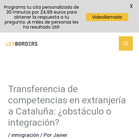
X
Programa tu cita personalizada de
30 minutos por 24,99 euros para
obtener la respuesta a tu
Videollamada
pregunta. ¡A miles de personas les
ha resultado útil!
TikTok
Instagram
YouTube
Ir
al
contenido
Transferencia de
competencias en extranjería
a Cataluña: ¿obstáculo o
integración?
/
inmigración
/ Por
Javier