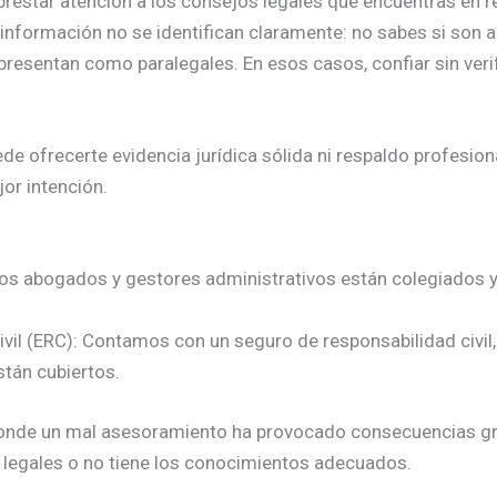
restar atención a los consejos legales que encuentras en 
nformación no se identifican claramente: no sabes si son 
resentan como paralegales. En esos casos, confiar sin veri
ede ofrecerte evidencia jurídica sólida ni respaldo profesi
jor intención.
os abogados y gestores administrativos están colegiados y, 
ivil (ERC): Contamos con un seguro de responsabilidad civil
stán cubiertos.
onde un mal asesoramiento ha provocado consecuencias gra
s legales o no tiene los conocimientos adecuados.