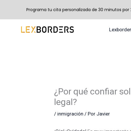
Programa tu cita personalizada de 30 minutos por 24
Ir
Lexborde
al
contenido
¿Por qué confiar so
legal?
/
inmigración
/ Por
Javier