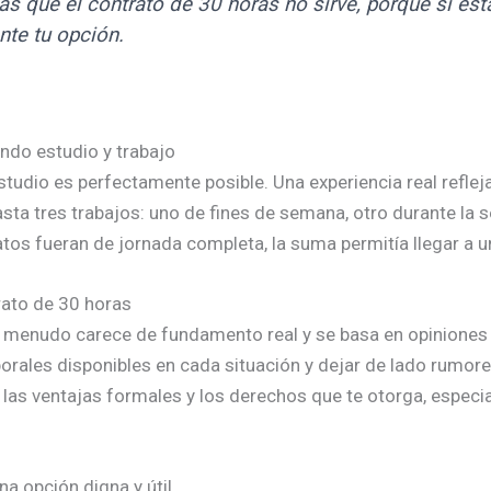
as que el contrato de 30 horas no sirve, porque si es
nte tu opción.
ando estudio y trabajo
studio es perfectamente posible. Una experiencia real reflej
asta tres trabajos: uno de fines de semana, otro durante la 
tos fueran de jornada completa, la suma permitía llegar a 
rato de 30 horas
 a menudo carece de fundamento real y se basa en opiniones 
borales disponibles en cada situación y dejar de lado rumo
las ventajas formales y los derechos que te otorga, especi
na opción digna y útil.