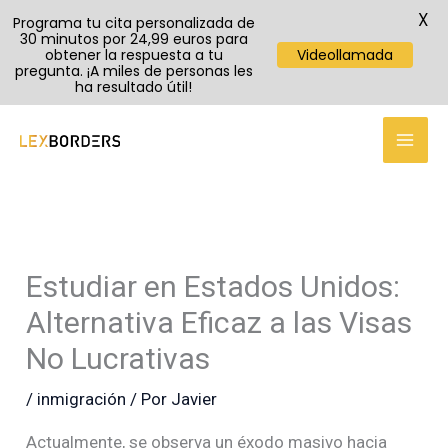
X
Programa tu cita personalizada de
30 minutos por 24,99 euros para
obtener la respuesta a tu
Videollamada
pregunta. ¡A miles de personas les
ha resultado útil!
TikTok
Instagram
YouTube
Ir
al
contenido
Estudiar en Estados Unidos:
Alternativa Eficaz a las Visas
No Lucrativas
/
inmigración
/ Por
Javier
Actualmente, se observa un éxodo masivo hacia