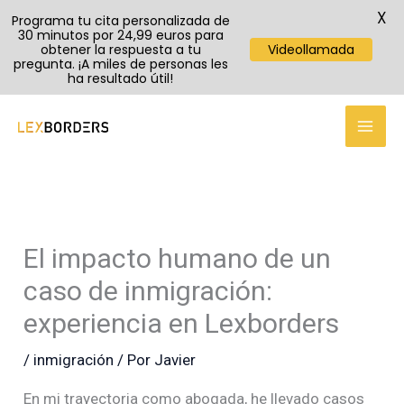
X
Programa tu cita personalizada de
30 minutos por 24,99 euros para
obtener la respuesta a tu
Videollamada
pregunta. ¡A miles de personas les
ha resultado útil!
TikTok
Instagram
YouTube
Ir
al
contenido
El impacto humano de un
caso de inmigración:
experiencia en Lexborders
/
inmigración
/ Por
Javier
En mi trayectoria como abogada, he llevado casos