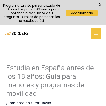
X
Programa tu cita personalizada de
30 minutos por 24,99 euros para
obtener la respuesta a tu
Videollamada
pregunta. ¡A miles de personas les
ha resultado útil!
TikTok
Instagram
YouTube
Ir
al
contenido
Estudia en España antes de
los 18 años: Guía para
menores y programas de
movilidad
/
inmigración
/ Por
Javier