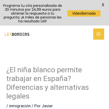
X
Programa tu cita personalizada de
30 minutos por 24,99 euros para
obtener la respuesta a tu
Videollamada
pregunta. ¡A miles de personas les
ha resultado útil!
TikTok
Instagram
YouTube
Ir
al
contenido
¿El niña blanco permite
trabajar en España?
Diferencias y alternativas
legales
/
inmigración
/ Por
Javier