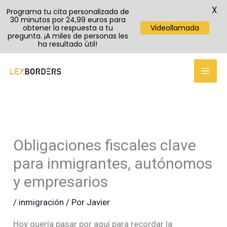
X
Programa tu cita personalizada de
30 minutos por 24,99 euros para
obtener la respuesta a tu
Videollamada
pregunta. ¡A miles de personas les
ha resultado útil!
TikTok
Instagram
YouTube
Ir
al
contenido
Obligaciones fiscales clave
para inmigrantes, autónomos
y empresarios
/
inmigración
/ Por
Javier
Hoy quería pasar por aquí para recordar la