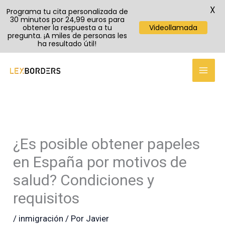
X
Programa tu cita personalizada de
30 minutos por 24,99 euros para
obtener la respuesta a tu
Videollamada
pregunta. ¡A miles de personas les
ha resultado útil!
TikTok
Instagram
YouTube
Ir
al
contenido
¿Es posible obtener papeles
en España por motivos de
salud? Condiciones y
requisitos
/
inmigración
/ Por
Javier