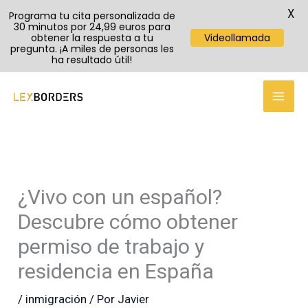
X
Programa tu cita personalizada de
30 minutos por 24,99 euros para
obtener la respuesta a tu
Videollamada
pregunta. ¡A miles de personas les
ha resultado útil!
TikTok
Instagram
YouTube
Ir
al
contenido
¿Vivo con un español?
Descubre cómo obtener
permiso de trabajo y
residencia en España
/
inmigración
/ Por
Javier