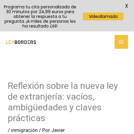
X
Programa tu cita personalizada de
30 minutos por 24,99 euros para
obtener la respuesta a tu
Videollamada
pregunta. ¡A miles de personas les
ha resultado útil!
TikTok
Instagram
YouTube
Ir
al
contenido
Reflexión sobre la nueva ley
de extranjería: vacíos,
ambigüedades y claves
prácticas
/
inmigración
/ Por
Javier