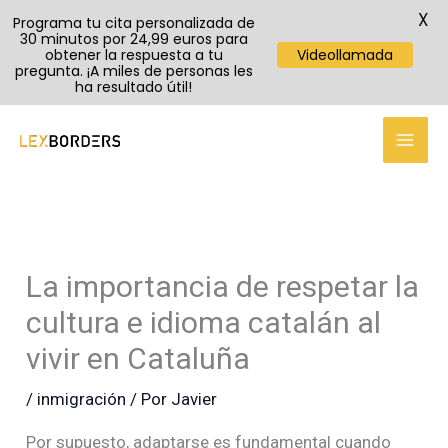
X
Programa tu cita personalizada de
30 minutos por 24,99 euros para
obtener la respuesta a tu
Videollamada
pregunta. ¡A miles de personas les
ha resultado útil!
TikTok
Instagram
YouTube
Ir
al
contenido
La importancia de respetar la
cultura e idioma catalán al
vivir en Cataluña
/
inmigración
/ Por
Javier
Por supuesto, adaptarse es fundamental cuando