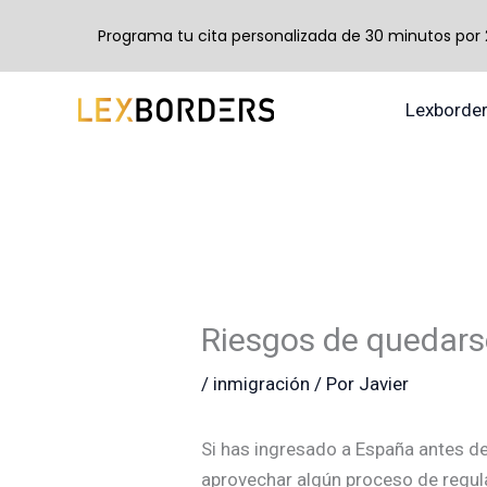
Programa tu cita personalizada de 30 minutos por 24
Ir
Lexborde
al
contenido
Riesgos de quedarse
/
inmigración
/ Por
Javier
Si has ingresado a España antes de
aprovechar algún proceso de regul