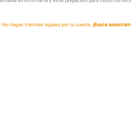
ndable es informarte y estar preparado para todos los esce
o
: No hagas trámites legales por tu cuenta.
¡Busca asesorami