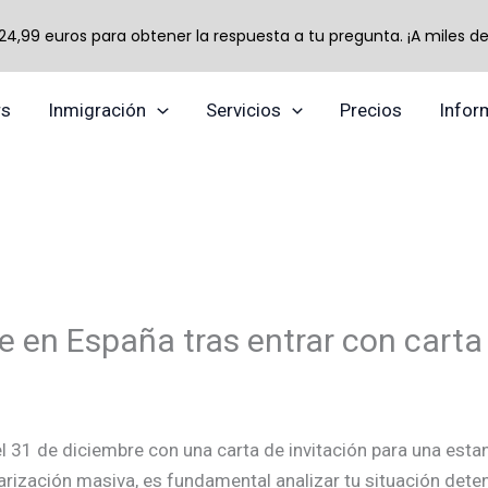
,99 euros para obtener la respuesta a tu pregunta. ¡A miles de 
TikTok
Instagram
YouTube
rs
Inmigración
Servicios
Precios
Infor
 en España tras entrar con carta 
l 31 de diciembre con una carta de invitación para una esta
arización masiva, es fundamental analizar tu situación det