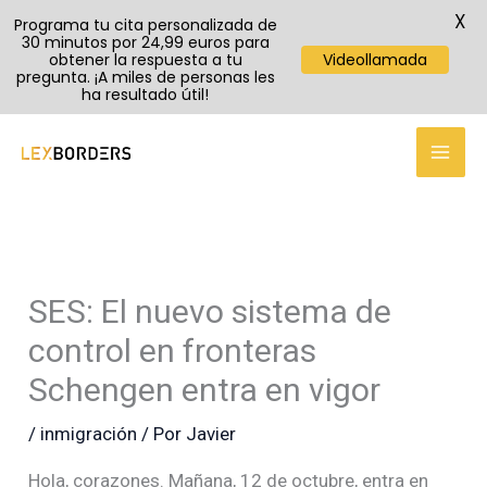
X
Programa tu cita personalizada de
30 minutos por 24,99 euros para
obtener la respuesta a tu
Videollamada
pregunta. ¡A miles de personas les
ha resultado útil!
TikTok
Instagram
YouTube
Ir
al
contenido
SES: El nuevo sistema de
control en fronteras
Schengen entra en vigor
/
inmigración
/ Por
Javier
Hola, corazones. Mañana, 12 de octubre, entra en