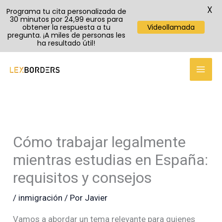
X
Programa tu cita personalizada de
30 minutos por 24,99 euros para
obtener la respuesta a tu
Videollamada
pregunta. ¡A miles de personas les
ha resultado útil!
TikTok
Instagram
YouTube
Ir
al
contenido
Cómo trabajar legalmente
mientras estudias en España:
requisitos y consejos
/
inmigración
/ Por
Javier
Vamos a abordar un tema relevante para quienes