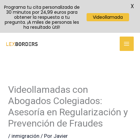
X
Programa tu cita personalizada de
30 minutos por 24,99 euros para
obtener la respuesta a tu
Videollamada
pregunta. ¡A miles de personas les
ha resultado útil!
TikTok
Instagram
YouTube
Ir
al
contenido
Videollamadas con
Abogados Colegiados:
Asesoría en Regularización y
Prevención de Fraudes
/
inmigración
/ Por
Javier