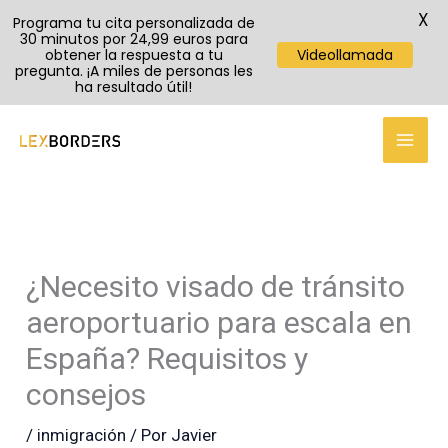
X
Programa tu cita personalizada de
30 minutos por 24,99 euros para
obtener la respuesta a tu
Videollamada
pregunta. ¡A miles de personas les
ha resultado útil!
TikTok
Instagram
YouTube
Ir
al
contenido
¿Necesito visado de tránsito
aeroportuario para escala en
España? Requisitos y
consejos
/
inmigración
/ Por
Javier