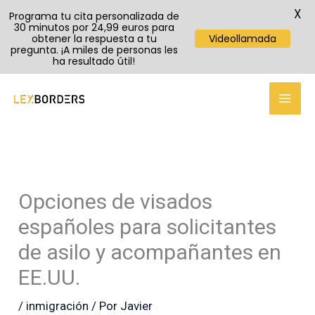
X
Programa tu cita personalizada de
30 minutos por 24,99 euros para
obtener la respuesta a tu
Videollamada
pregunta. ¡A miles de personas les
ha resultado útil!
TikTok
Instagram
YouTube
Ir
al
contenido
Opciones de visados
españoles para solicitantes
de asilo y acompañantes en
EE.UU.
/
inmigración
/ Por
Javier